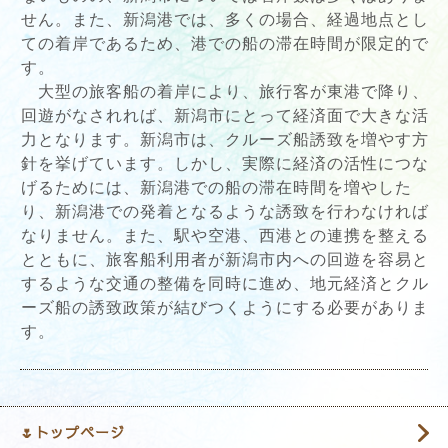
せん。また、新潟港では、多くの場合、経過地点とし
ての着岸であるため、港での船の滞在時間が限定的で
す。
大型の旅客船の着岸により、旅行客が東港で降り、
回遊がなされれば、新潟市にとって経済面で大きな活
力となります。新潟市は、クルーズ船誘致を増やす方
針を挙げています。しかし、実際に経済の活性につな
げるためには、新潟港での船の滞在時間を増やした
り、新潟港での発着となるような誘致を行わなければ
なりません。また、駅や空港、西港との連携を整える
とともに、旅客船利用者が新潟市内への回遊を容易と
するような交通の整備を同時に進め、地元経済とクル
ーズ船の誘致政策が結びつくようにする必要がありま
す。
🌷トップページ