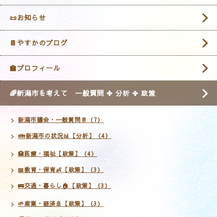
📜お知らせ
📔やすかのブログ
🏫プロフィール
🌈新潟市を考えて 一般質問 ✤ 分析 ✤ 政策
新潟市議会・一般質問📄（7）
👪新潟市の状況📊【分析】（4）
🏥医療・福祉【政策】（4）
📖教育・保育👶【政策】（3）
🚌交通・暮らし🏠【政策】（3）
🌱産業・経済🚢【政策】（3）