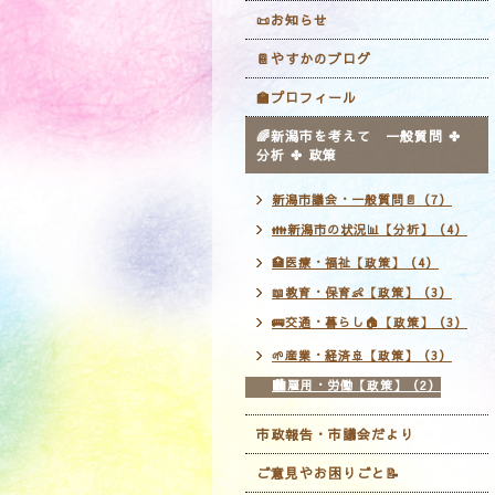
📜お知らせ
📔やすかのブログ
🏫プロフィール
🌈新潟市を考えて 一般質問 ✤
分析 ✤ 政策
新潟市議会・一般質問📄（7）
👪新潟市の状況📊【分析】（4）
🏥医療・福祉【政策】（4）
📖教育・保育👶【政策】（3）
🚌交通・暮らし🏠【政策】（3）
🌱産業・経済🚢【政策】（3）
🏙雇用・労働【政策】（2）
市政報告・市議会だより
ご意見やお困りごと📝