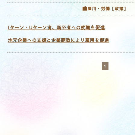
🏙雇用・労働【政策】
Iターン・Uターン者、新卒者への就職を促進
地元企業への支援と企業誘致により雇用を促進
1