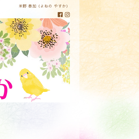
米野 泰加（よねの やすか）