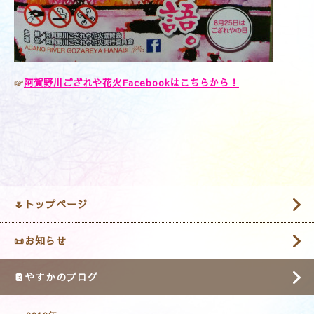
阿賀野川ござれや花火Facebookはこちら
から！
☞
🌷トップページ
📜お知らせ
📔やすかのブログ