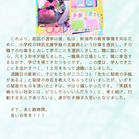
これより、前回の選挙以後、私は、新潟市の教育事情を知るた
めに、小学校の特別支援学級の支援員という仕事を選択し、その
職での仕事をとおして学ぶことを選択しました。職に就いてか
ら、凡そ３年半が経ちました。一職員の立場として、職に専念す
るなかで、学びを得てきたつもりです。 この度は、学んできた
ことを活かすべく、１２月をもって退職いたしました。
退職日の直前に、子どもたちがニコニコと「先生に秘密の手紙
があるよ」と秘密の存在を教えてもらってはいましたが、いざそ
の秘密のものを頂いたときは、やはり嬉しかったです。「笑顔を
絶えない社会には、どうしたらいいんだろう」と、考え続け、行
動する大人でありたいと、身が引き締まる思いとなりました。
さて、あと数時間。
良いお年を！！！