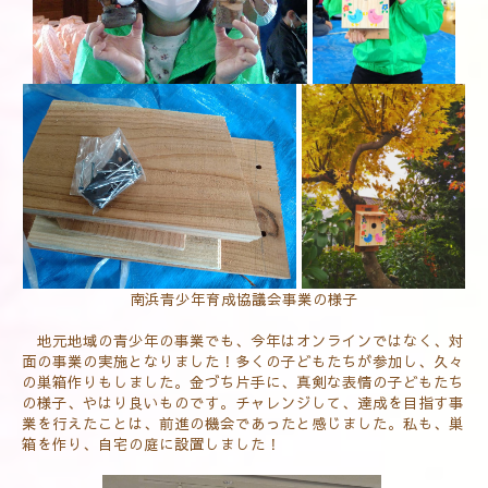
南浜青少年育成協議会事業の様子
地元地域の青少年の事業でも、今年はオンラインではなく、対
面の事業の実施となりました！多くの子どもたちが参加し、久々
の巣箱作りもしました。金づち片手に、真剣な表情の子どもたち
の様子、やはり良いものです。チャレンジして、達成を目指す事
業を行えたことは、前進の機会であったと感じました。私も、巣
箱を作り、自宅の庭に設置しました！