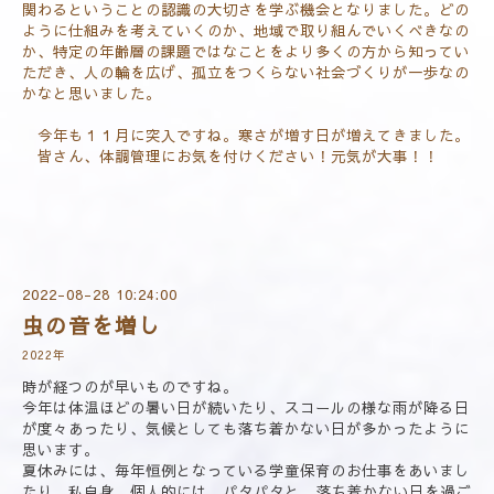
関わるということの認識の大切さを学ぶ機会となりました。どの
ように仕組みを考えていくのか、地域で取り組んでいくべきなの
か、特定の年齢層の課題ではなことをより多くの方から知ってい
ただき、人の輪を広げ、孤立をつくらない社会づくりが一歩なの
かなと思いました。
今年も１１月に突入ですね。寒さが増す日が増えてきました。
皆さん、体調管理にお気を付けください！元気が大事！！
2022-08-28 10:24:00
虫の音を増し
2022年
時が経つのが早いものですね。
今年は体温ほどの暑い日が続いたり、スコールの様な雨が降る日
が度々あったり、気候としても落ち着かない日が多かったように
思います。
夏休みには、毎年恒例となっている学童保育のお仕事をあいまし
たり、私自身、個人的には、パタパタと...落ち着かない日を過ご