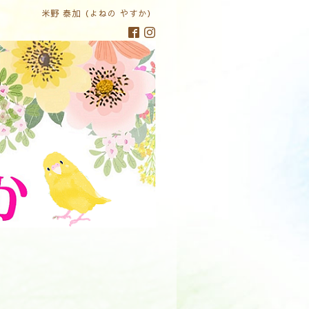
米野 泰加（よねの やすか）