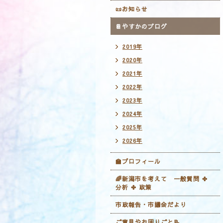
📜お知らせ
📔やすかのブログ
2019年
2020年
2021年
2022年
2023年
2024年
2025年
2026年
🏫プロフィール
🌈新潟市を考えて 一般質問 ✤
分析 ✤ 政策
市政報告・市議会だより
ご意見やお困りごと📝