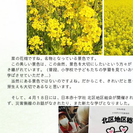
菜の花畑ですね。名物となっている景色です。
この美しい景色は、この自然、景色を大切にしたいという方々が
き継がれています。（普段、小学校で子どもたちの学習を見ていお
学ばさせていただき…）
当然にある景色ではないのですよね。だからこそ、きれいだと思
芽生えも大切であるなと思います。
そして、４月１８日には、
日本赤十字社 北区地区総会
が開催さ
ず、災害無線のお話がなされたり、また新たな学びとなりました。