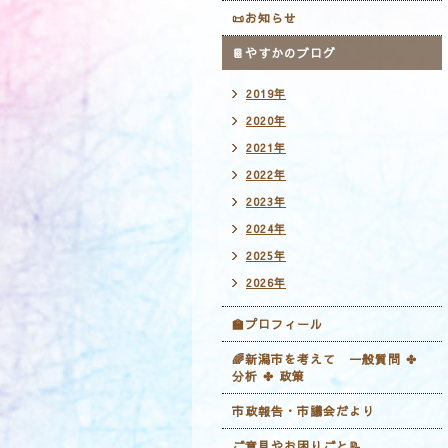
📜お知らせ
📔やすかのブログ
2019年
2020年
2021年
2022年
2023年
2024年
2025年
2026年
🏫プロフィール
🌈新潟市を考えて 一般質問 ✤
分析 ✤ 政策
市政報告・市議会だより
ご意見やお困りごと📝