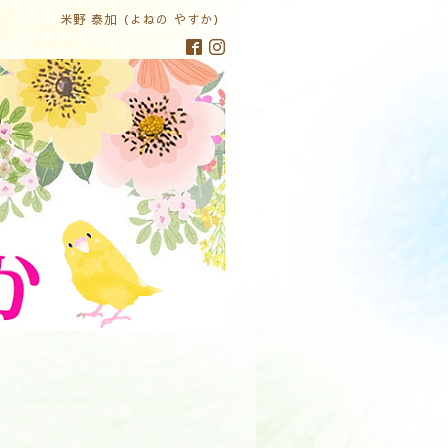
米野 泰加（よねの やすか）